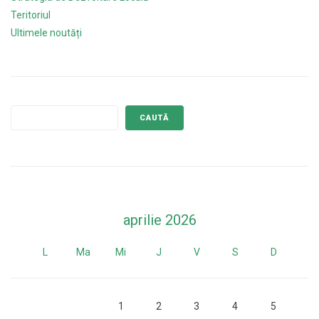
Teritoriul
Ultimele noutăți
CAUTĂ
aprilie 2026
L
Ma
Mi
J
V
S
D
1
2
3
4
5