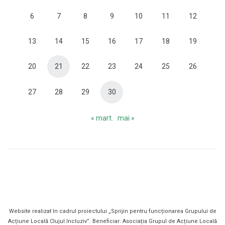
6
7
8
9
10
11
12
13
14
15
16
17
18
19
20
21
22
23
24
25
26
27
28
29
30
« mart.
mai »
Website realizat în cadrul proiectului „Sprijin pentru funcționarea Grupului de
Acțiune Locală Clujul Incluziv”. Beneficiar: Asociația Grupul de Acțiune Locală