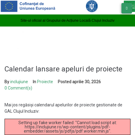
Site-ul oficial al Grupului de Acțiune Locală Clujul Incluziv
Calendar lansare apeluri de proiecte
By
inclujiune
In
Proiecte
Posted
aprilie 30, 2026
0 Comment(s)
Mai jos regăsiși calendarul apelurilor de proiecte gestionate de
GAL Clujul Incluziv:
Setting up fake worker failed: "Cannot load script at:
https://inclujiune.ro/wp-content/plugins/pdf-
embedder/assets/js/pdfjs/pdf.worker.min.js".