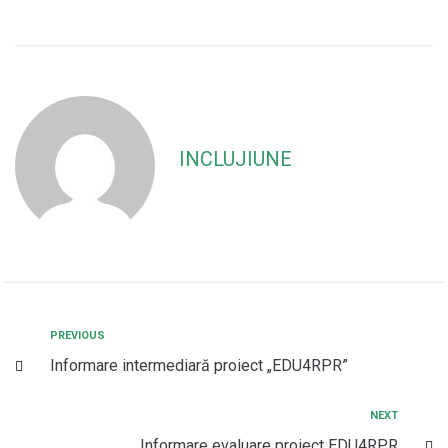
INCLUJIUNE
PREVIOUS
Informare intermediară proiect „EDU4RPR”
NEXT
Informare evaluare proiect EDU4RPR